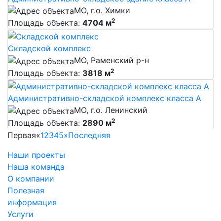
МО, г.о. Химки
2
Площадь объекта:
4704 м
Складской комплекс
МО, Раменский р-н
2
Площадь объекта:
3818 м
Административно-складской комплекс класса А
МО, г.о. Ленинский
2
Площадь объекта:
2890 м
Первая
«
1
2
3
4
5
»
Последняя
Наши проекты
Наша команда
О компании
Полезная
информация
Услуги