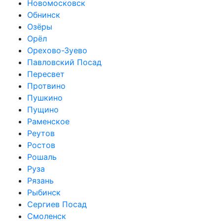
Новомосковск
Обнинск
Озёры
Орёл
Орехово-Зуево
Павловский Посад
Пересвет
Протвино
Пушкино
Пущино
Раменское
Реутов
Ростов
Рошаль
Руза
Рязань
Рыбинск
Сергиев Посад
Смоленск