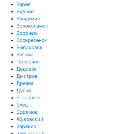
Верея
Видное
Владимир
Волоколамск
Воронеж
Воскресенск
Высоковск
Вязьма
Голицыно
Дедовск
Дмитров
Дрезна
Дубна
Егорьевск
Елец
Ефремов
Жуковский
Зарайск
Звенигород