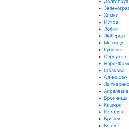
Долгопруд
Зеленогра
Химки
Истра
Лобня
Люберцы
Мытищи
Кубинка
Серпухов
Наро-Фом
Щёлково
Одинцово
Лыткарин
Апрелевка
Бронницы
Кашира
Королев
Брянск
Верея