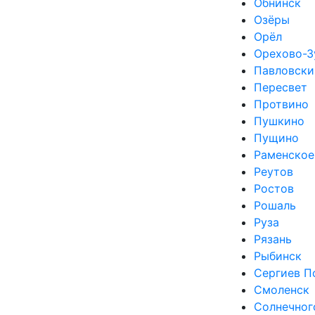
Обнинск
Озёры
Орёл
Орехово-З
Павловски
Пересвет
Протвино
Пушкино
Пущино
Раменское
Реутов
Ростов
Рошаль
Руза
Рязань
Рыбинск
Сергиев П
Смоленск
Солнечног