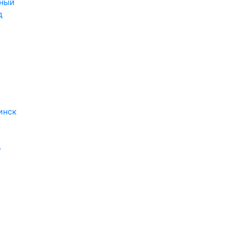
ный
д
инск
о