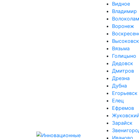
Видное
Владимир
Волоколам
Воронеж
Воскресен
Высоковск
Вязьма
Голицыно
Дедовск
Дмитров
Дрезна
Дубна
Егорьевск
Елец
Ефремов
Жуковски
Зарайск
Звенигоро
Иваново