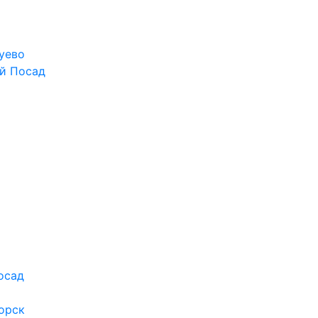
уево
й Посад
осад
орск