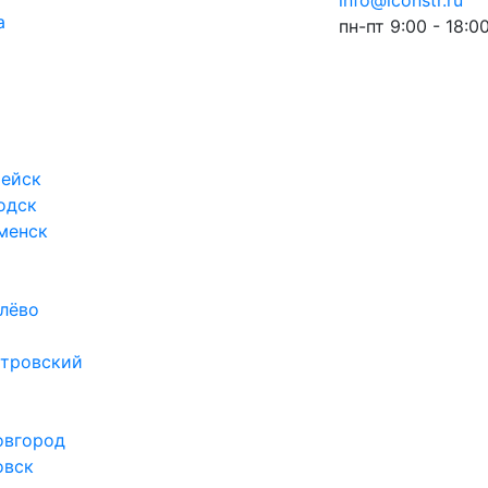
info@iconstr.ru
а
пн-пт 9:00 - 18:0
ейск
одск
менск
лёво
тровский
овгород
овск