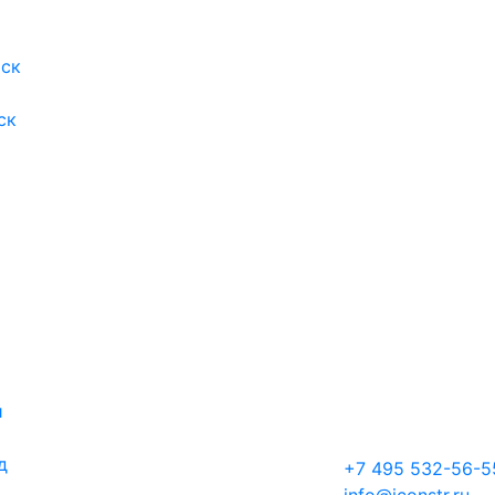
ск
ск
й
д
+7 495 532-56-5