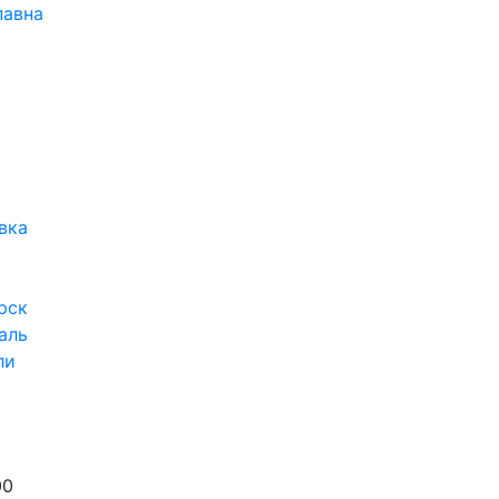
павна
вка
рск
аль
ли
00