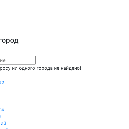
город
росу ни одного города не найдено!
во
ск
и
кий