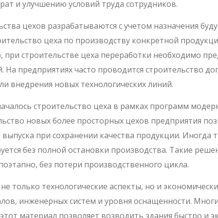
рат и улучшению условий труда сотрудников.
ства цехов разрабатываются с учетом назначения буду
оительство цеха по производству конкретной продукци
, при строительстве цеха переработки необходимо пр
й. На предприятиях часто проводится строительство д
и внедрения новых технологических линий.
х началось строительство цеха в рамках программ мод
ельство новых более просторных цехов предприятия п
выпуска при сохранении качества продукции. Иногда т
уется без полной остановки производства. Такие реш
поэтапно, без потери производственного цикла.
е только технологические аспекты, но и экономически
лов, инженерных систем и уровня оснащенности. Мног
этот материал позволяет возводить здания быстро и э