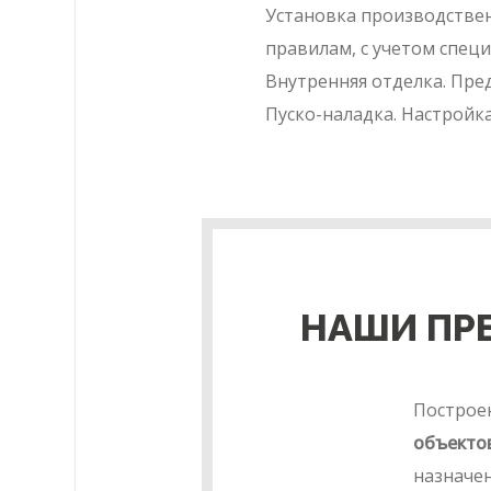
Установка производствен
правилам, с учетом спец
Внутренняя отделка. Пре
Пуско-наладка. Настройк
НАШИ ПР
Построе
объекто
назначе