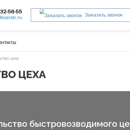
32-56-55
Заказать звонок
@iconstr.ru
ОНТАКТЫ
ьство цеха
ВО ЦЕХА
ьство быстровозводимого цех