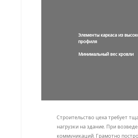
Элементы каркаса из высок
профиля
Минимальный вес кровли
Строительство цеха требует тщ
нагрузки на здание. При возвед
коммуникаций. Грамотно постро