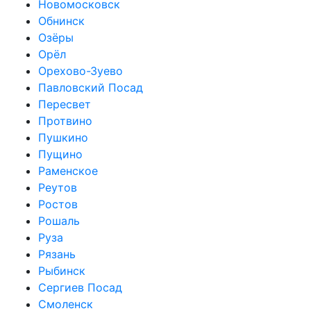
Новомосковск
Обнинск
Озёры
Орёл
Орехово-Зуево
Павловский Посад
Пересвет
Протвино
Пушкино
Пущино
Раменское
Реутов
Ростов
Рошаль
Руза
Рязань
Рыбинск
Сергиев Посад
Смоленск