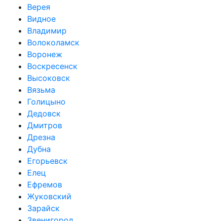
Верея
Видное
Владимир
Волоколамск
Воронеж
Воскресенск
Высоковск
Вязьма
Голицыно
Дедовск
Дмитров
Дрезна
Дубна
Егорьевск
Елец
Ефремов
Жуковский
Зарайск
Звенигород