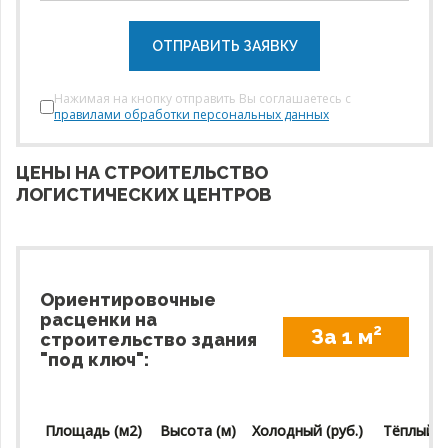
ОТПРАВИТЬ ЗАЯВКУ
Нажимая на кнопку отправить Вы соглашаетесь с
правилами обработки персональных данных
ЦЕНЫ НА СТРОИТЕЛЬСТВО
ЛОГИСТИЧЕСКИХ ЦЕНТРОВ
Ориентировочные
расценки на
2
За 1 м
строительство здания
"под ключ":
Площадь (м2)
Высота (м)
Холодный (руб.)
Тёплый (р