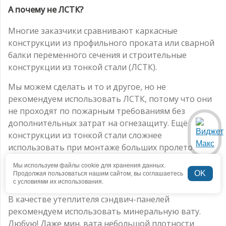
А почему не ЛСТК?
Многие заказчики сравнивают каркасные
конструкции из профильного проката или сварной
балки переменного сечения и строительные
конструкции из тонкой стали (ЛСТК).
Мы можем сделать и то и другое, но не
рекомендуем использовать ЛСТК, потому что они
не проходят по пожарным требованиям без
дополнительных затрат на огнезащиту. Ещё
конструкции из тонкой стали сложнее
использовать при монтаже больших пролетов, что
увеличивает сроки строительства.
Мы используем файлы cookie для хранения данных.
OK
Продолжая пользоваться нашим сайтом, вы соглашаетесь
Сэкономим на утеплителе?
с условиями их использования.
В качестве утеплителя сэндвич-панелей
рекомендуем использовать минеральную вату.
Любую! Даже мин. вата небольшой плотности