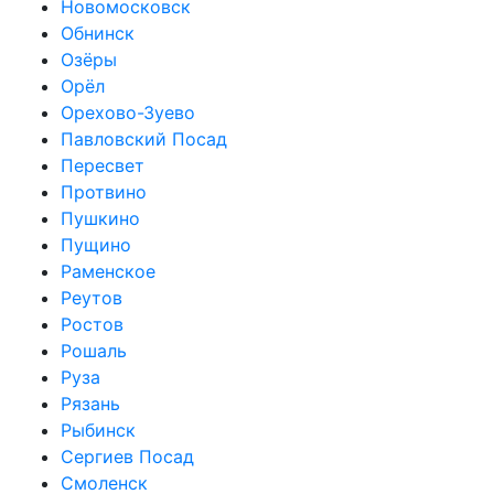
Новомосковск
Обнинск
Озёры
Орёл
Орехово-Зуево
Павловский Посад
Пересвет
Протвино
Пушкино
Пущино
Раменское
Реутов
Ростов
Рошаль
Руза
Рязань
Рыбинск
Сергиев Посад
Смоленск