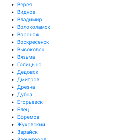
Верея
Видное
Владимир
Волоколамск
Воронеж
Воскресенск
Высоковск
Вязьма
Голицыно
Дедовск
Дмитров
Дрезна
Дубна
Егорьевск
Елец
Ефремов
Жуковский
Зарайск
Звенигород