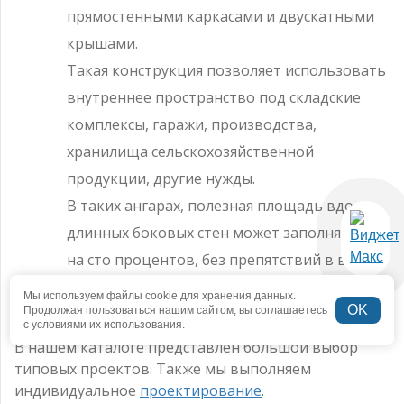
прямостенными каркасами и двускатными
крышами.
Такая конструкция позволяет использовать
внутреннее пространство под складские
комплексы, гаражи, производства,
хранилища сельскохозяйственной
продукции, другие нужды.
В таких ангарах, полезная площадь вдоль
длинных боковых стен может заполняться
на сто процентов, без препятствий в виде
стен скошенных внутрь, как у арочных,
Мы используем файлы cookie для хранения данных.
OK
полигональных и шатровых конструкций.
Продолжая пользоваться нашим сайтом, вы соглашаетесь
с условиями их использования.
В нашем каталоге представлен большой выбор
типовых проектов. Также мы выполняем
индивидуальное
проектирование
.