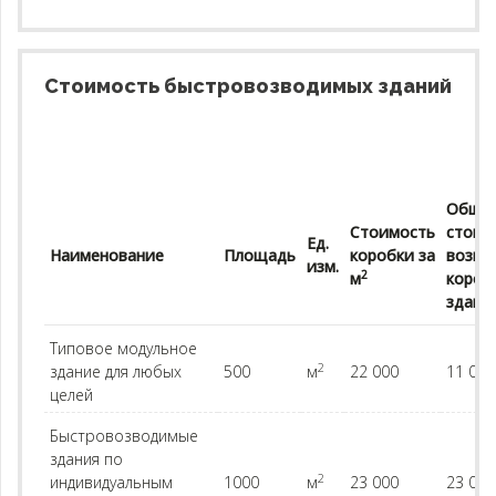
Стоимость быстровозводимых зданий
Обща
Стоимость
стоим
Ед.
Наименование
Площадь
коробки за
возве
изм.
2
м
короб
здани
Типовое модульное
2
здание для любых
500
м
22 000
11 000
целей
Быстровозводимые
здания по
2
индивидуальным
1000
м
23 000
23 000