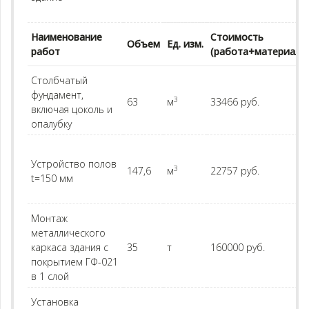
Наименование
Стоимость
Объем
Ед. изм.
работ
(работа+материал)
Столбчатый
фундамент,
3
63
м
33466 руб.
включая цоколь и
опалубку
Устройство полов
3
147,6
м
22757 руб.
t=150 мм
Монтаж
металлического
каркаса здания с
35
т
160000 руб.
покрытием ГФ-021
в 1 слой
Установка