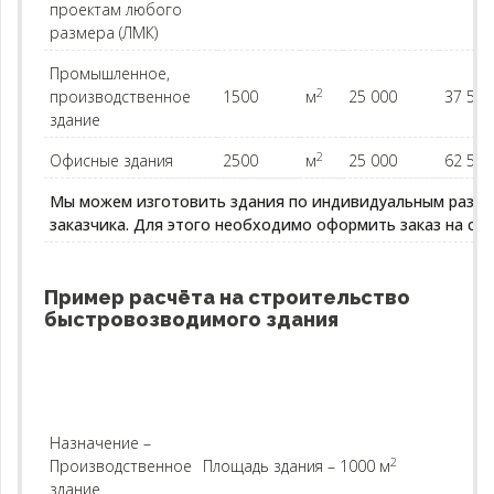
проектам любого
размера (ЛМК)
Промышленное,
2
производственное
1500
м
25 000
37 500
здание
2
Офисные здания
2500
м
25 000
62 500
Мы можем изготовить здания по индивидуальным разм
заказчика. Для этого необходимо оформить заказ на сай
Пример расчёта на строительство
быстровозводимого здания
Назначение –
2
Производственное
Площадь здания – 1000 м
здание