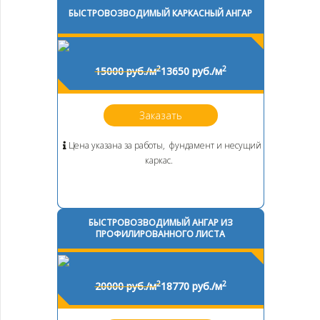
БЫСТРОВОЗВОДИМЫЙ КАРКАСНЫЙ АНГАР
2
2
15000 руб./м
13650 руб./м
Заказать
Цена указана за работы, фундамент и несущий
каркас.
БЫСТРОВОЗВОДИМЫЙ АНГАР ИЗ
ПРОФИЛИРОВАННОГО ЛИСТА
2
2
20000 руб./м
18770 руб./м