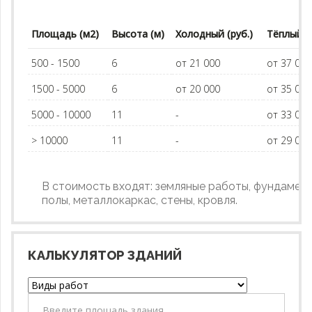
Площадь (м2)
Высота (м)
Холодный (руб.)
Тёплый (р
500 - 1500
6
от 21 000
от 37 00
1500 - 5000
6
от 20 000
от 35 00
5000 - 10000
11
-
от 33 00
> 10000
11
-
от 29 00
В стоимость входят: земляные работы, фундамент
полы, металлокаркас, стены, кровля.
КАЛЬКУЛЯТОР ЗДАНИЙ