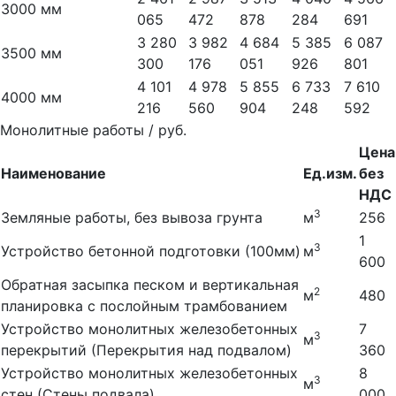
3000 мм
065
472
878
284
691
3 280
3 982
4 684
5 385
6 087
3500 мм
300
176
051
926
801
4 101
4 978
5 855
6 733
7 610
4000 мм
216
560
904
248
592
Монолитные работы / руб.
Цена
Наименование
Ед.изм.
без
НДС
3
Земляные работы, без вывоза грунта
м
256
1
3
Устройство бетонной подготовки (100мм)
м
600
Обратная засыпка песком и вертикальная
2
м
480
планировка с послойным трамбованием
Устройство монолитных железобетонных
7
3
м
перекрытий (Перекрытия над подвалом)
360
Устройство монолитных железобетонных
8
3
м
стен (Стены подвала)
000