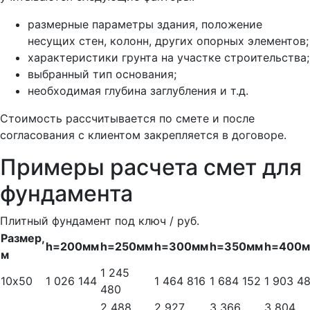
размерные параметры здания, положение
несущих стен, колонн, других опорных элементов;
характеристики грунта на участке строительства;
выбранный тип основания;
необходимая глубина заглубления и т.д.
Стоимость рассчитывается по смете и после
согласования с клиентом закрепляется в договоре.
Примеры расчета смет для
фундамента
Плитный фундамент под ключ / руб.
Размер,
h=200мм
h=250мм
h=300мм
h=350мм
h=400
м
1 245
10х50
1 026 144
1 464 816
1 684 152
1 903 4
480
2 488
2 927
3 366
3 804