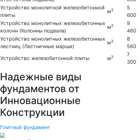
Устройство монолитной железобетонной
5
3
м
плиты
600
Устройство монолитных железобетонных
9
3
м
колонн (Колонны подвала)
460
Устройство монолитных железобетонных
8
3
м
лестниц (Лестничные марши)
560
7
3
Устройство железобетонной плиты
м
300
Надежные виды
фундаментов от
Инновационные
Конструкции
Плитный фундамент