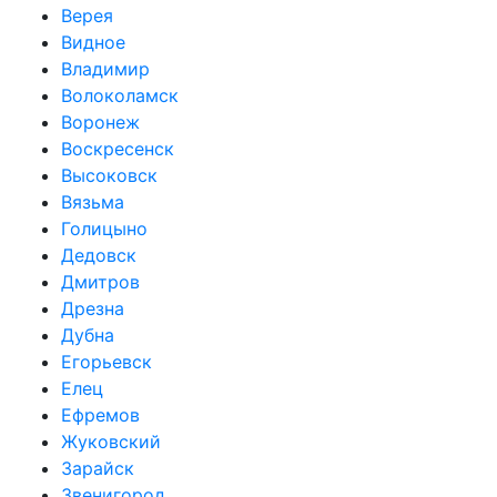
Верея
Видное
Владимир
Волоколамск
Воронеж
Воскресенск
Высоковск
Вязьма
Голицыно
Дедовск
Дмитров
Дрезна
Дубна
Егорьевск
Елец
Ефремов
Жуковский
Зарайск
Звенигород