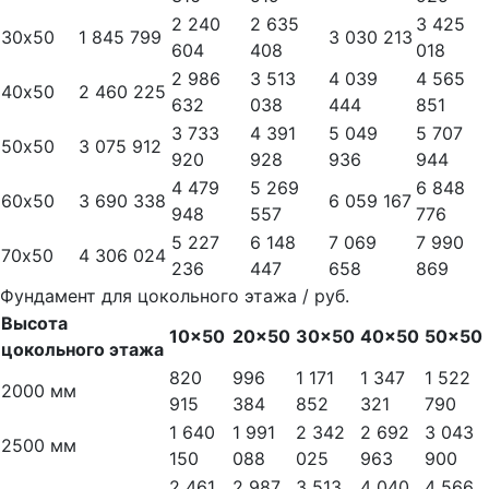
2 240
2 635
3 425
30х50
1 845 799
3 030 213
604
408
018
2 986
3 513
4 039
4 565
40х50
2 460 225
632
038
444
851
3 733
4 391
5 049
5 707
50х50
3 075 912
920
928
936
944
4 479
5 269
6 848
60х50
3 690 338
6 059 167
948
557
776
5 227
6 148
7 069
7 990
70х50
4 306 024
236
447
658
869
Фундамент для цокольного этажа / руб.
Высота
10x50
20x50
30x50
40x50
50x50
цокольного этажа
820
996
1 171
1 347
1 522
2000 мм
915
384
852
321
790
1 640
1 991
2 342
2 692
3 043
2500 мм
150
088
025
963
900
2 461
2 987
3 513
4 040
4 566