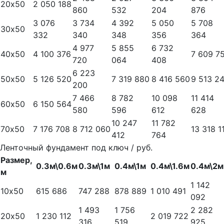
20х50
2 050 188
860
532
204
876
3 076
3 734
4 392
5 050
5 708
30х50
332
340
348
356
364
4 977
5 855
6 732
40х50
4 100 376
7 609 7
720
064
408
6 223
50х50
5 126 520
7 319 880
8 416 560
9 513 2
200
7 466
8 782
10 098
11 414
60х50
6 150 564
580
596
612
628
10 247
11 782
70х50
7 176 708
8 712 060
13 318 1
412
764
Ленточный фундамент под ключ / руб.
Размер,
0.3м\0.6м
0.3м\1м
0.4м\1м
0.4м\1.6м
0.4м\2м
м
1 142
10х50
615 686
747 288
878 889
1 010 491
092
1 493
1 756
2 282
20х50
1 230 112
2 019 722
316
519
925