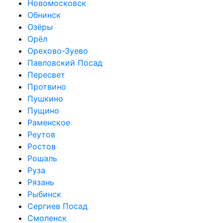
Новомосковск
Обнинск
Озёры
Орёл
Орехово-Зуево
Павловский Посад
Пересвет
Протвино
Пушкино
Пущино
Раменское
Реутов
Ростов
Рошаль
Руза
Рязань
Рыбинск
Сергиев Посад
Смоленск