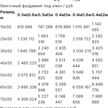
Ленточный фундамент под ключ / руб.
Размер,
0.3м\0.6м
0.3м\1м
0.4м\1м
0.4м\1.6м
0.4м\2м
м
1 142
10х50
615 686
747 288
878 889
1 010 491
092
1 493
1 756
2 282
20х50
1 230 112
2 019 722
316
519
925
2 240
2 635
3 425
30х50
1 845 799
3 030 213
604
408
018
2 986
3 513
4 039
4 565
40х50
2 460 225
632
038
444
851
3 733
4 391
5 049
5 707
50х50
3 075 912
920
928
936
944
4 479
5 269
6 848
60х50
3 690 338
6 059 167
948
557
776
5 227
6 148
7 069
7 990
70х50
4 306 024
236
447
658
869