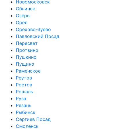
Новомосковск
Обнинск
Озёры
Орёл
Орехово-Зуево
Павловский Посад
Пересвет
Протвино
Пушкино
Пущино
Раменское
Реутов
Ростов
Рошаль
Руза
Рязань
Рыбинск
Сергиев Посад
Смоленск