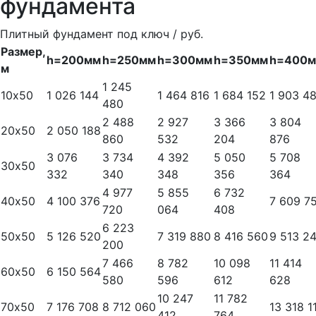
фундамента
Плитный фундамент под ключ / руб.
Размер,
h=200мм
h=250мм
h=300мм
h=350мм
h=400
м
1 245
10х50
1 026 144
1 464 816
1 684 152
1 903 4
480
2 488
2 927
3 366
3 804
20х50
2 050 188
860
532
204
876
3 076
3 734
4 392
5 050
5 708
30х50
332
340
348
356
364
4 977
5 855
6 732
40х50
4 100 376
7 609 7
720
064
408
6 223
50х50
5 126 520
7 319 880
8 416 560
9 513 2
200
7 466
8 782
10 098
11 414
60х50
6 150 564
580
596
612
628
10 247
11 782
70х50
7 176 708
8 712 060
13 318 1
412
764