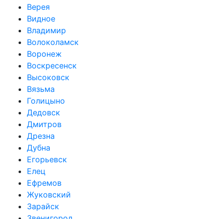
Верея
Видное
Владимир
Волоколамск
Воронеж
Воскресенск
Высоковск
Вязьма
Голицыно
Дедовск
Дмитров
Дрезна
Дубна
Егорьевск
Елец
Ефремов
Жуковский
Зарайск
Звенигород