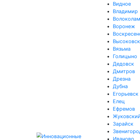
Видное
Владимир
Волоколам
Воронеж
Воскресен
Высоковск
Вязьма
Голицыно
Дедовск
Дмитров
Дрезна
Дубна
Егорьевск
Елец
Ефремов
Жуковски
Зарайск
Звенигоро
Иваново