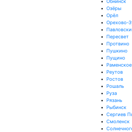
Обнинск
Озёры
Орёл
Орехово-З
Павловски
Пересвет
Протвино
Пушкино
Пущино
Раменское
Реутов
Ростов
Рошаль
Руза
Рязань
Рыбинск
Сергиев П
Смоленск
Солнечног