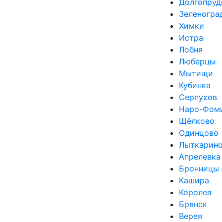
Долгопруд
Зеленогра
Химки
Истра
Лобня
Люберцы
Мытищи
Кубинка
Серпухов
Наро-Фом
Щёлково
Одинцово
Лыткарин
Апрелевка
Бронницы
Кашира
Королев
Брянск
Верея