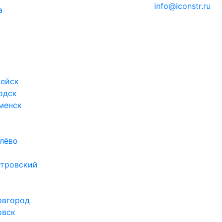
Строительство логистических центров
info@iconstr.ru
а
Строительство цеха
Проектирование зданий и сооружений
Архитектурное проектирование зданий
Генеральный проектировщик
Проектирование ангаров
Проектирование административных зданий
ейск
Проектирование гостиничных комплексов
одск
Проектирование дилерских центров
менск
Проектирование железобетонных конструкций
Проектирование фундаментов
Проектирование монолитных зданий
лёво
Проектирование инженерных сетей
Проектирование конструктивных решений
тровский
Проектирование логистических центров и компле
Проектирование магазинов
Проектирование металлоконструкций
овгород
Проектирование офисных зданий и бизнес центро
овск
Проектирование промышленных зданий