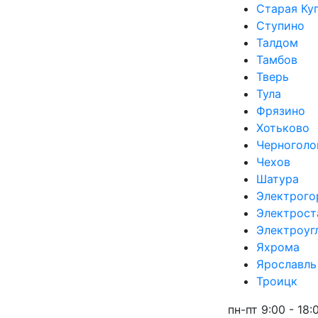
Старая Ку
Ступино
Талдом
Тамбов
Наши
Тверь
О ко
Тула
Фрязино
Хотьково
Черноголо
Чехов
Шатура
Электрого
Конт
Электрост
Электроуг
Главная
/
Услуги
/
Строительно-монта
Яхрома
Ярославль
СТОЛБЧАТЫЙ
Троицк
пн-пт 9:00 - 18: