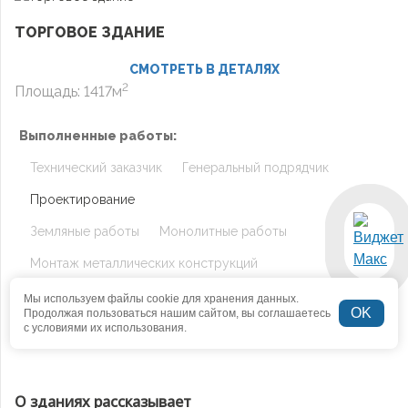
ТОРГОВОЕ ЗДАНИЕ
СМОТРЕТЬ В ДЕТАЛЯХ
2
Площадь: 1417м
Выполненные работы:
Технический заказчик
Генеральный подрядчик
Проектирование
Земляные работы
Монолитные работы
Монтаж металлических конструкций
Устройство кровли и стен
Устройство фасадов
Мы используем файлы cookie для хранения данных.
OK
Продолжая пользоваться нашим сайтом, вы соглашаетесь
Монтаж инженерных сетей
Отделочные работы
с условиями их использования.
О зданиях рассказывает