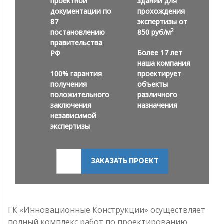
проектной
зданий для
документации по
прохождения
87
экспертизы от
2
постановлению
850 руб/м
правительства
Более 17 лет
РФ
наша компания
100% гарантия
проектирует
получения
объекты
положительного
различного
заключения
назначения
независимой
экспертизы
ЗАКАЗАТЬ ПРОЕКТ
ГК «Инновационные Конструкции» осуществляет
полный комплекс работ по проектированию