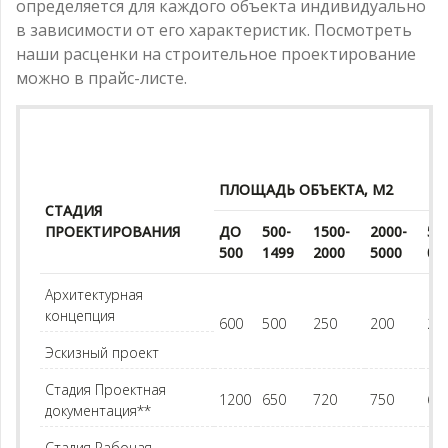
определяется для каждого объекта индивидуально
в зависимости от его характеристик. Посмотреть
наши расценки на строительное проектирование
можно в прайс-листе.
ПЛОЩАДЬ ОБЪЕКТА, М2
СТАДИЯ
ПРОЕКТИРОВАНИЯ
ДО
500-
1500-
2000-
50
500
1499
2000
5000
00
Архитектурная
концепция
600
500
250
200
20
Эскизный проект
Стадия Проектная
1200
650
720
750
65
документация**
Стадия Рабочая