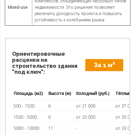
комплексов, объединяющих несколько типов
Mixed-use
недвижимости. Это решение позволяет
увеличить доходность проекта и повысить
устойчивость к колебаниям рынка.
Ориентировочные
расценки на
2
За 1 м
строительство здания
"под ключ":
Площадь (м2)
Высота (м)
Холодный (руб.)
Тёплый (р
500 - 1500
6
от 21 000
от 37 00
1500 - 5000
6
от 20 000
от 35 00
5000 - 10000
11
-
от 33 00