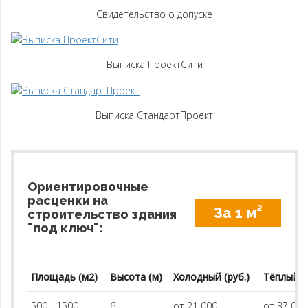
Свидетельство о допуске
Выписка ПроектСити
Выписка СтандартПроект
Ориентировочные
расценки на
2
За 1 м
строительство здания
"под ключ":
Площадь (м2)
Высота (м)
Холодный (руб.)
Тёплый (р
500 - 1500
6
от 21 000
от 37 00