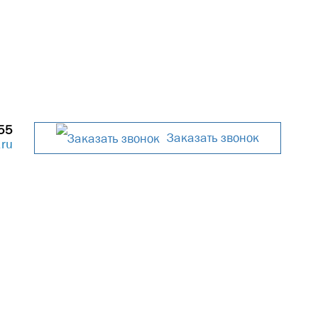
 района города. При разработке необходимо
го облика города, сохранить культурное
ной городской среды.
55
Заказать звонок
.ru
Осуществляем
контроль
качества на каждом этапе
работ