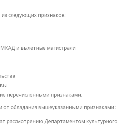
 из следующих признаков:
е МКАД и вылетные магистрали
льства
вы.
щие перечисленными признаками.
ти от обладания вышеуказанными признаками :
жат рассмотрению Департаментом культурного