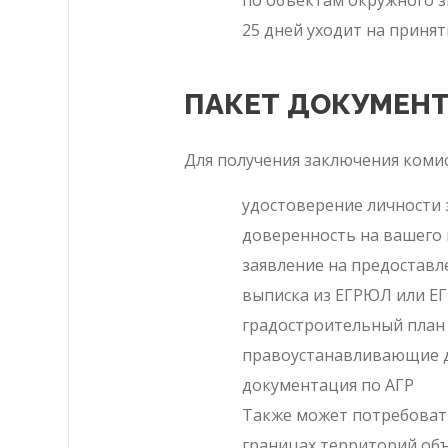
по объектам окружного з
25 дней уходит на принят
ПАКЕТ ДОКУМЕН
Для получения заключения комис
удостоверение личности 
доверенность на вашего
заявление на предоставл
выписка из ЕГРЮЛ или Е
градостроительный план 
правоустанавливающие до
документация по АГР
Также может потребоватьс
границах территорий объ