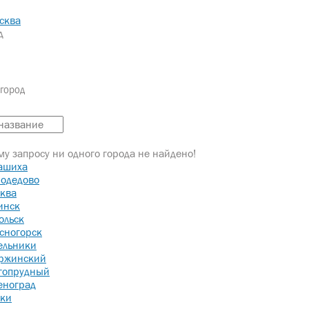
сква
д
город
ОНТАКТЫ
а АГР
у запросу ни одного города не найдено!
ашиха
АГР
одедово
ква
инск
ольск
сногорск
ельники
ржинский
гопрудный
еноград
лнение предпроектных работ 
ки