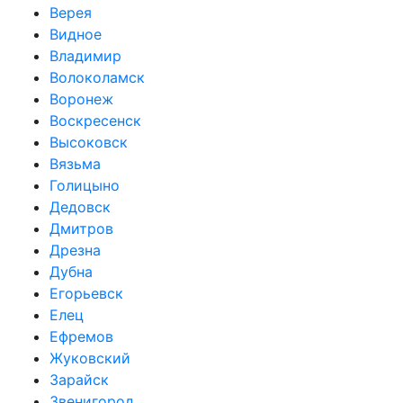
Верея
Видное
Владимир
Волоколамск
Воронеж
Воскресенск
Высоковск
Вязьма
Голицыно
Дедовск
Дмитров
Дрезна
Дубна
Егорьевск
Елец
Ефремов
Жуковский
Зарайск
Звенигород