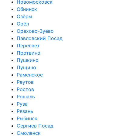
Новомосковск
Обнинск
Озёры
Орёл
Орехово-Зуево
Павловский Посад
Пересвет
Протвино
Пушкино
Пущино
Раменское
Реутов
Ростов
Рошаль
Руза
Рязань
Рыбинск
Сергиев Посад
Смоленск