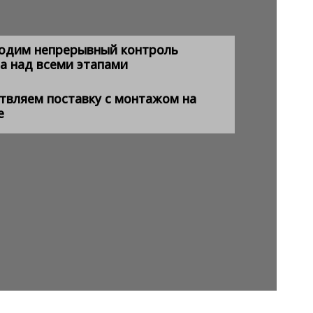
одим непрерывный контроль
а над всеми этапами
твляем поставку с монтажом на
е