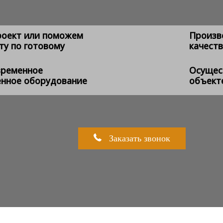
роект или поможем
Произв
ту по готовому
качеств
временное
Осущес
енное оборудование
объект
Заказать звонок