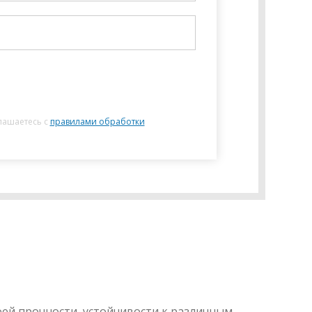
лашаетесь с
правилами обработки
ей прочности, устойчивости к различным