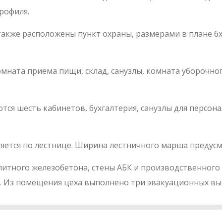
рофиля.
также расположены пункт охраны, размерами в плане 6
мната приема пищи, склад, санузлы, комната уборочног
ются шесть кабинетов, бухгалтерия, санузлы для персон
яется по лестнице. Ширина лестничного марша предус
итного железобетона, стены АБК и производственного ц
к. Из помещения цеха выполнено три эвакуационных вы