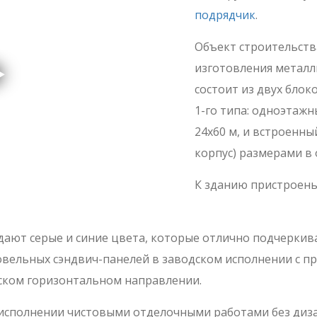
подрядчик
.
Объект строительств
изготовления металл
состоит из двух бло
1-го типа: одноэтаж
24х60 м, и встроенн
корпус) размерами в о
К зданию пристроен
дают серые и синие цвета, которые отлично подчерки
ровельных сэндвич-панелей в заводском исполнении с п
еском горизонтальном направлении.
исполнении чистовыми отделочными работами без диза