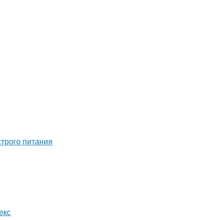
строго питания
екс