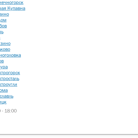
нечногорск
фон, наш специалист перезвонит и проконсультирует б
рая Купавна
пино
дом
бов
рь
а
зино
Вы соглашаетесь с
правилами обработки персональных данных
ьково
ноголовка
ов
ура
ктрогорск
ктросталь
ктроугли
ома
славль
ицк
 - 18:00