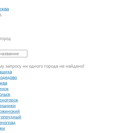
сква
д
город
ОНТАКТЫ
ие
у запросу ни одного города не найдено!
ашиха
О-СКЛАДСКОЕ ЗДАНИЕ
одедово
ква
инск
ольск
сногорск
ельники
ржинский
гопрудный
еноград
ки