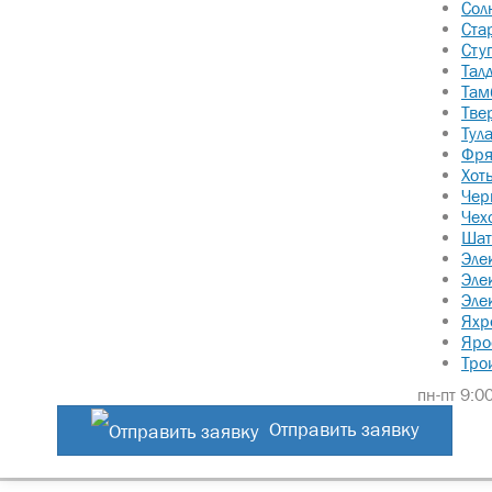
Сол
Укажите контактный теле
Ста
Сту
Тал
Там
Тве
Тул
Фря
Нажимая на кнопку отправить 
Хот
Чер
Чех
Шат
Эле
Эле
Эле
Яхр
Яро
Тро
пн-пт 9:00
Отправить заявку