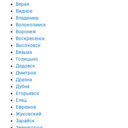
Верея
Видное
Владимир
Волоколамск
Воронеж
Воскресенск
Высоковск
Вязьма
Голицыно
Дедовск
Дмитров
Дрезна
Дубна
Егорьевск
Елец
Ефремов
Жуковский
Зарайск
Звенигород