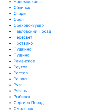
Новомосковск
Обнинск
Озёры
Орёл
Орехово-Зуево
Павловский Посад
Пересвет
Протвино
Пушкино
Пущино
Раменское
Реутов
Ростов
Рошаль
Руза
Рязань
Рыбинск
Сергиев Посад
Смоленск