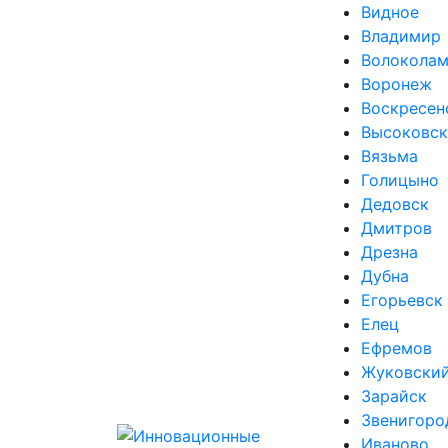
Видное
Владимир
Волоколам
Воронеж
Воскресен
Высоковск
Вязьма
Голицыно
Дедовск
Дмитров
Дрезна
Дубна
Егорьевск
Елец
Ефремов
Жуковски
Зарайск
Звенигоро
Иваново