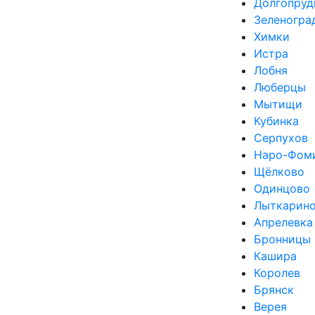
Долгопруд
Зеленогра
Химки
Истра
Лобня
Люберцы
Мытищи
Кубинка
Серпухов
Наро-Фом
Щёлково
Одинцово
Лыткарин
Апрелевка
Бронницы
Кашира
Королев
Брянск
Верея