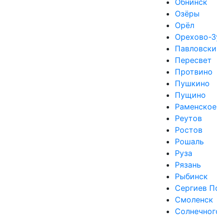
Обнинск
Озёры
Орёл
Орехово-З
Павловски
Пересвет
Протвино
Пушкино
Пущино
Раменское
Реутов
Ростов
Рошаль
Руза
Рязань
Рыбинск
Сергиев П
Смоленск
Солнечног