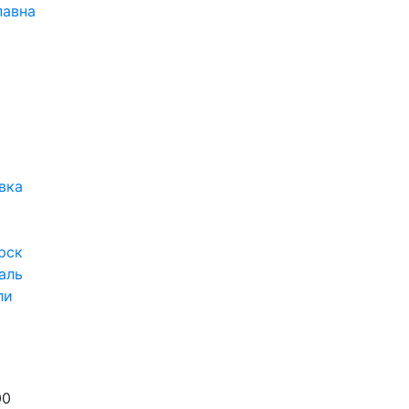
павна
вка
рск
аль
ли
00