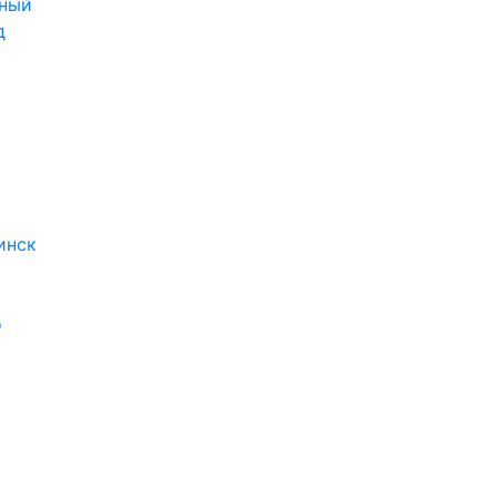
ный
д
инск
о