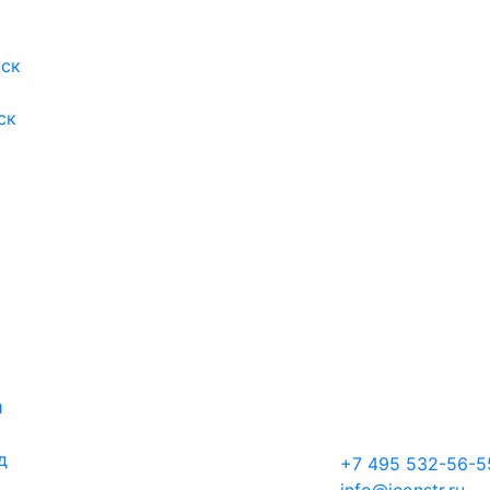
ск
ск
й
д
+7 495 532-56-5