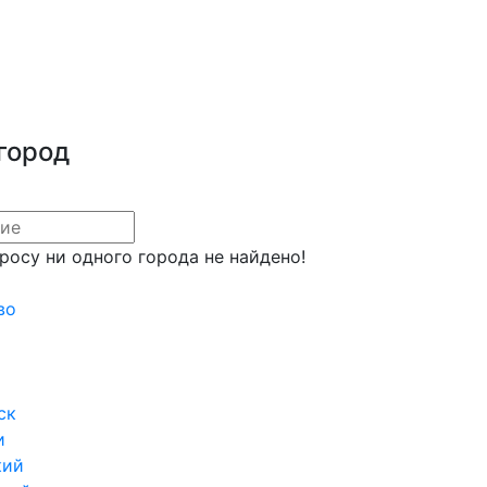
город
росу ни одного города не найдено!
во
ск
и
кий