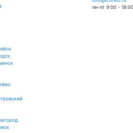
info@iconstr.ru
а
пн-пт 9:00 - 18:0
ейск
одск
менск
лёво
тровский
овгород
овск