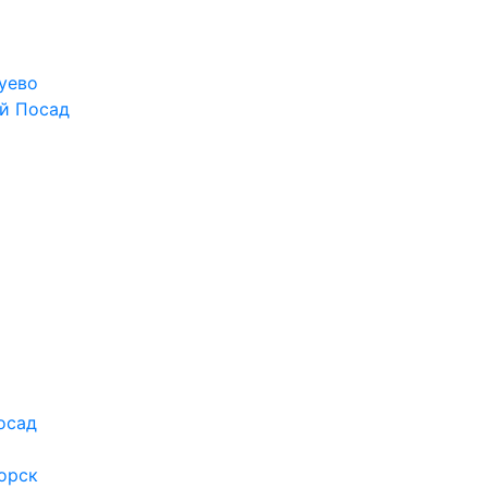
уево
й Посад
осад
орск