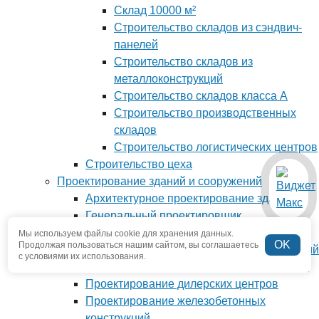
Склад 10000 м²
Строительство складов из сэндвич-
панелей
Строительство складов из
металлоконструкций
Строительство складов класса А
Строительство производственных
складов
Строительство логистических центров
Строительство цеха
Проектирование зданий и сооружений
Архитектурное проектирование зданий
Генеральный проектировщик
Проектирование ангаров
Мы используем файлы cookie для хранения данных.
OK
Продолжая пользоваться нашим сайтом, вы соглашаетесь
Проектирование административных зданий
с условиями их использования.
Проектирование гостиничных комплексов
Проектирование дилерских центров
Проектирование железобетонных
конструкций