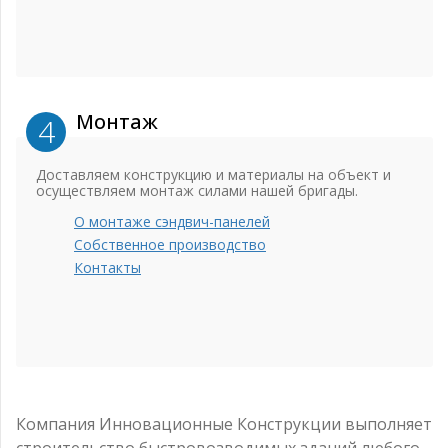
Монтаж
4
Доставляем конструкцию и материалы на объект и
осуществляем монтаж силами нашей бригады.
О монтаже сэндвич-панелей
Собственное производство
Контакты
Компания Инновационные Конструкции выполняет
строительство быстровозводимых зданий любого