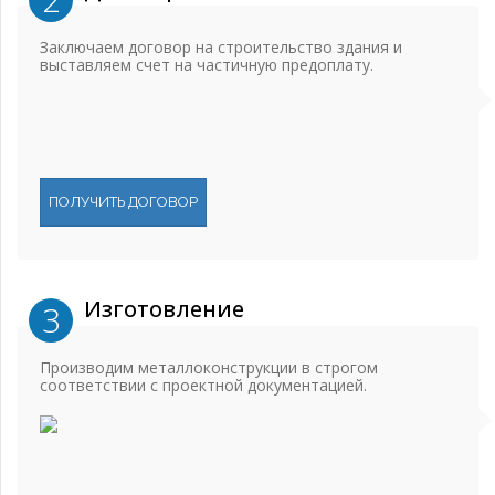
Заключаем договор на строительство здания и
выставляем счет на частичную предоплату.
ПОЛУЧИТЬ ДОГОВОР
Изготовление
3
Производим металлоконструкции в строгом
соответствии с проектной документацией.