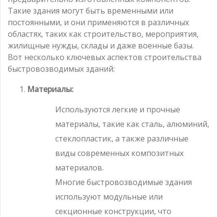
Такие здания могут быть временными или
постоянными, и они применяются в различных
областях, таких как строительство, мероприятия,
жилищные нужды, склады и даже военные базы.
Вот несколько ключевых аспектов строительства
быстровозводимых зданий:
Материалы:
Используются легкие и прочные
материалы, такие как сталь, алюминий,
стеклопластик, а также различные
виды современных композитных
материалов.
Многие быстровозводимые здания
используют модульные или
секционные конструкции, что