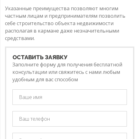
Указанные преимущества позволяют многим
частным лицам и предпринимателям позволить
себе строительство объекта недвижимости
располагая в кармане даже незначительными
средствами.
ОСТАВИТЬ ЗАЯВКУ
Заполните форму для получения бесплатной
консультации или свяжитесь с нами любым
удобным для вас способом