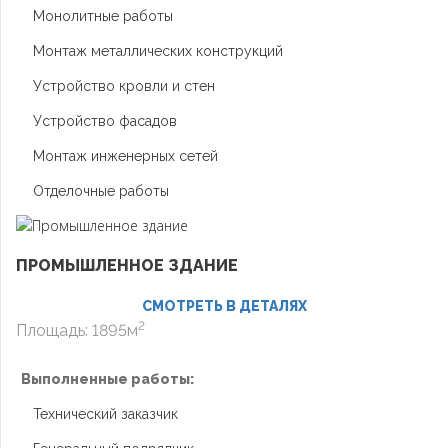
Монолитные работы
Монтаж металлических конструкций
Устройство кровли и стен
Устройство фасадов
Монтаж инженерных сетей
Отделочные работы
ПРОМЫШЛЕННОЕ ЗДАНИЕ
СМОТРЕТЬ В ДЕТАЛЯХ
2
Площадь: 1895м
Выполненные работы:
Технический заказчик