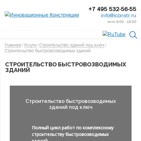
+7 495 532-56-55
info@iconstr.ru
пн-пт 9:00 - 18:00
Главная
Услуги
Строительство зданий под ключ
/
/
/
Строительство быстровозводимых зданий
СТРОИТЕЛЬСТВО БЫСТРОВОЗВОДИМЫХ
ЗДАНИЙ
Строительство быстровозводимых
зданий под ключ
Полный цикл работ по комплексному
строительству быстровозводимых
зданий