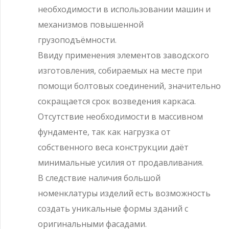
необходимости в использовании машин и
механизмов повышенной
грузоподъёмности.
Ввиду применения элементов заводского
изготовления, собираемых на месте при
помощи болтовых соединений, значительно
сокращается срок возведения каркаса.
Отсутствие необходимости в массивном
фундаменте, так как нагрузка от
собственного веса конструкции даёт
минимальные усилия от продавливания.
В следствие наличия большой
номенклатуры изделий есть возможность
создать уникальные формы зданий с
оригинальными фасадами.