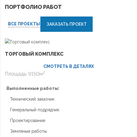
ПОРТФОЛИО РАБОТ
ВСЕ ПРОЕКТЫ
ЗАКАЗАТЬ ПРОЕКТ
ТОРГОВЫЙ КОМПЛЕКС
СМОТРЕТЬ В ДЕТАЛЯХ
2
Площадь: 9150м
Выполненные работы:
Технический заказчик
Генеральный подрядчик
Проектирование
Земляные работы