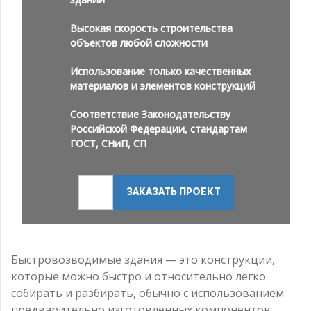
Высокая скорость строительства
объектов любой сложности
Использование только качественных
материалов и элементов конструкций
Соответствие Законодательству
Российской Федерации, стандартам
ГОСТ, СНиП, СП
ЗАКАЗАТЬ ПРОЕКТ
Быстровозводимые здания — это конструкции,
которые можно быстро и относительно легко
собирать и разбирать, обычно с использованием
предварительно изготовленных компонентов.