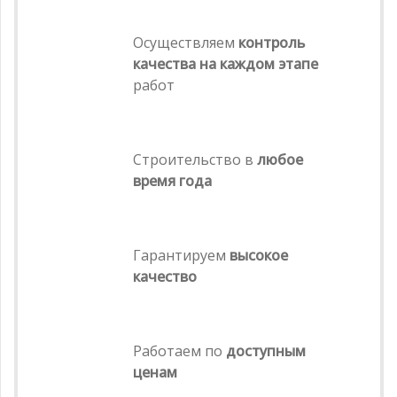
Осуществляем
контроль
качества на каждом этапе
работ
Строительство в
любое
время года
Гарантируем
высокое
качество
Работаем по
доступным
ценам