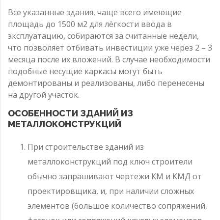
Все указанные здания, чаще всего имеющие
площадь до 1500 м2 для лёгкости ввода в
эксплуатацию, собираются за считанные недели,
что позволяет отбивать инвестиции уже через 2 – 3
месяца после их вложений. В случае необходимости
подобные несущие каркасы могут быть
демонтированы и реализованы, либо перенесены
на другой участок.
ОСОБЕННОСТИ ЗДАНИЙ ИЗ
МЕТАЛЛОКОНСТРУКЦИЙ
При строительстве зданий из
металлоконструкций под ключ строители
обычно запрашивают чертежи КМ и КМД от
проектировщика, и, при наличии сложных
элементов (большое количество сопряжений,