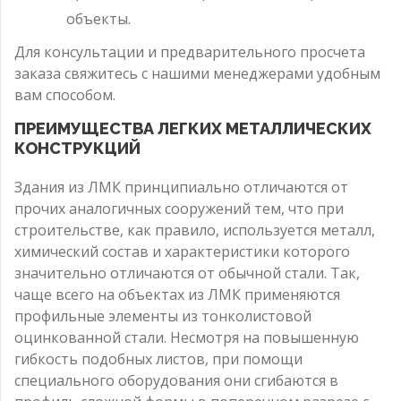
объекты.
Для консультации и предварительного просчета
заказа свяжитесь с нашими менеджерами удобным
вам способом.
ПРЕИМУЩЕСТВА ЛЕГКИХ МЕТАЛЛИЧЕСКИХ
КОНСТРУКЦИЙ
Здания из ЛМК принципиально отличаются от
прочих аналогичных сооружений тем, что при
строительстве, как правило, используется металл,
химический состав и характеристики которого
значительно отличаются от обычной стали. Так,
чаще всего на объектах из ЛМК применяются
профильные элементы из тонколистовой
оцинкованной стали. Несмотря на повышенную
гибкость подобных листов, при помощи
специального оборудования они сгибаются в