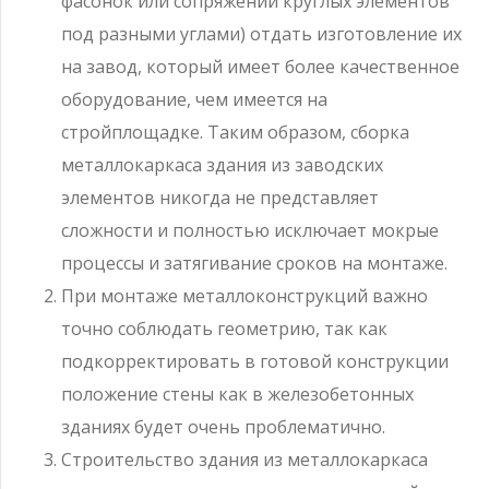
фасонок или сопряжений круглых элементов
под разными углами) отдать изготовление их
на завод, который имеет более качественное
оборудование, чем имеется на
стройплощадке. Таким образом, сборка
металлокаркаса здания из заводских
элементов никогда не представляет
сложности и полностью исключает мокрые
процессы и затягивание сроков на монтаже.
При монтаже металлоконструкций важно
точно соблюдать геометрию, так как
подкорректировать в готовой конструкции
положение стены как в железобетонных
зданиях будет очень проблематично.
Строительство здания из металлокаркаса