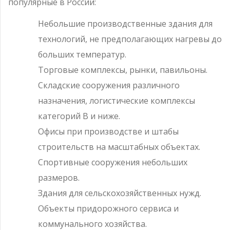
популярные в России:
Небольшие производственные здания для
технологий, не предполагающих нагревы до
больших температур.
Торговые комплексы, рынки, павильоны.
Складские сооружения различного
назначения, логистические комплексы
категорий В и ниже.
Офисы при производстве и штабы
строительств на масштабных объектах.
Спортивные сооружения небольших
размеров.
Здания для сельскохозяйственных нужд.
Объекты придорожного сервиса и
коммунального хозяйства.