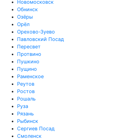
Новомосковск
Обнинск
Озёры
Орёл
Орехово-Зуево
Павловский Посад
Пересвет
Протвино
Пушкино
Пущино
Раменское
Реутов
Ростов
Рошаль
Руза
Рязань
Рыбинск
Сергиев Посад
Смоленск