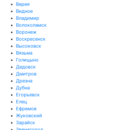
Верея
Видное
Владимир
Волоколамск
Воронеж
Воскресенск
Высоковск
Вязьма
Голицыно
Дедовск
Дмитров
Дрезна
Дубна
Егорьевск
Елец
Ефремов
Жуковский
Зарайск
Звенигород