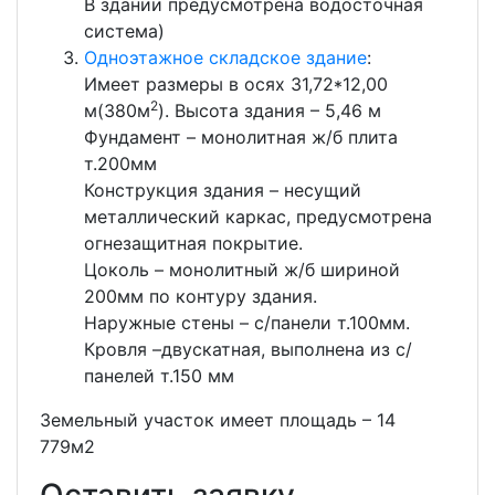
В здании предусмотрена водосточная
система)
Одноэтажное складское здание
:
Имеет размеры в осях 31,72*12,00
2
м(380м
). Высота здания – 5,46 м
Фундамент – монолитная ж/б плита
т.200мм
Конструкция здания – несущий
металлический каркас, предусмотрена
огнезащитная покрытие.
Цоколь – монолитный ж/б шириной
200мм по контуру здания.
Наружные стены – с/панели т.100мм.
Кровля –двускатная, выполнена из с/
панелей т.150 мм
Земельный участок имеет площадь – 14
779м2
Оставить заявку