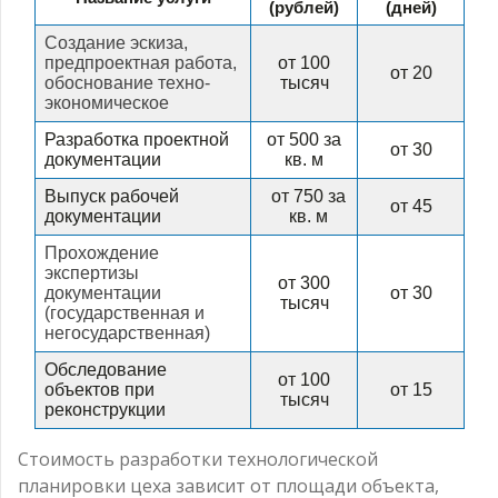
(рублей)
(дней)
Создание эскиза,
предпроектная работа,
от 100
от 20
обоснование техно-
тысяч
экономическое
Разработка проектной
от 500 за
от 30
документации
кв. м
Выпуск рабочей
от 750 за
от 45
документации
кв. м
Прохождение
экспертизы
от 300
документации
от 30
тысяч
(государственная и
негосударственная)
Обследование
от 100
объектов при
от 15
тысяч
реконструкции
Стоимость разработки технологической
планировки цеха зависит от площади объекта,