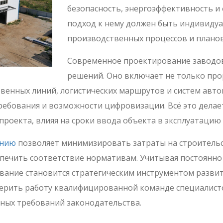
безопасность, энергоэффективность и
подход к нему должен быть индивидуа
производственных процессов и плано
Современное проектирование заводов
решений. Оно включает не только про
венных линий, логистических маршрутов и систем авт
ребования и возможности цифровизации. Всё это дела
роекта, влияя на сроки ввода объекта в эксплуатацию 
анию
позволяет минимизировать затраты на строительс
спечить соответствие нормативам. Учитывая постоянн
ование становится стратегическим инструментом разв
верить работу квалифицированной команде специалист
ных требований законодательства.