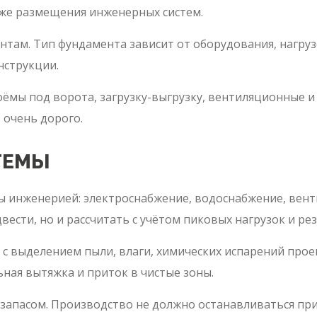
акже размещения инженерных систем.
там. Тип фундамента зависит от оборудования, нагрузо
нструкции.
ёмы под ворота, загрузку-выгрузку, вентиляционные и
 очень дорого.
ТЕМЫ
инженерией: электроснабжение, водоснабжение, вентил
одвести, но и рассчитать с учётом пиковых нагрузок и ре
х с выделением пыли, влаги, химических испарений пр
ая вытяжка и приток в чистые зоны.
 запасом. Производство не должно останавливаться пр