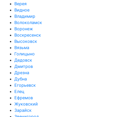
Верея
Видное
Владимир
Волоколамск
Воронеж
Воскресенск
Высоковск
Вязьма
Голицыно
Дедовск
Дмитров
Дрезна
Дубна
Егорьевск
Елец
Ефремов
Жуковский
Зарайск
Звенигород