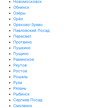
Новомосковск
Обнинск
Озёры
Орёл
Орехово-Зуево
Павловский Посад
Пересвет
Протвино
Пушкино
Пущино
Раменское
Реутов
Ростов
Рошаль
Руза
Рязань
Рыбинск
Сергиев Посад
Смоленск