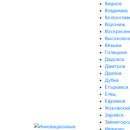
Видное
Владимир
Волоколам
Воронеж
Воскресен
Высоковск
Вязьма
Голицыно
Дедовск
Дмитров
Дрезна
Дубна
Егорьевск
Елец
Ефремов
Жуковски
Зарайск
Звенигоро
Иваново