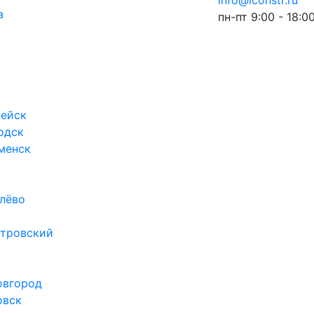
info@iconstr.ru
а
пн-пт 9:00 - 18:0
ейск
одск
менск
лёво
тровский
овгород
овск