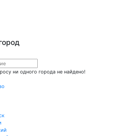
город
росу ни одного города не найдено!
во
ск
и
кий