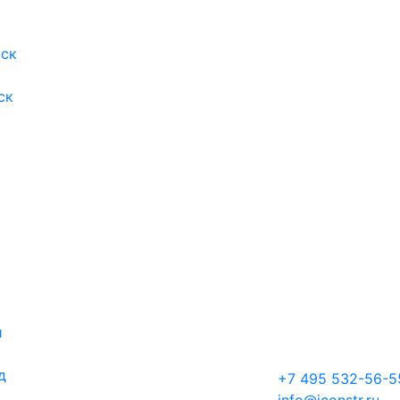
ск
ск
й
д
+7 495 532-56-5