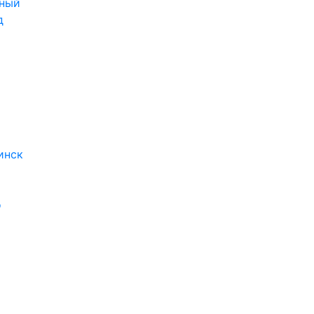
ный
д
инск
о