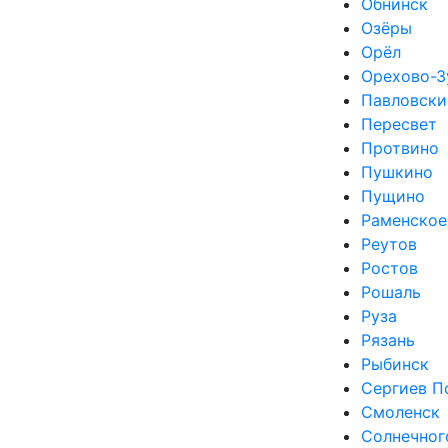
Обнинск
Озёры
Орёл
Орехово-З
Павловски
Пересвет
Протвино
Пушкино
Пущино
Раменское
Реутов
Ростов
Рошаль
Руза
Рязань
Рыбинск
Сергиев П
Смоленск
Солнечног