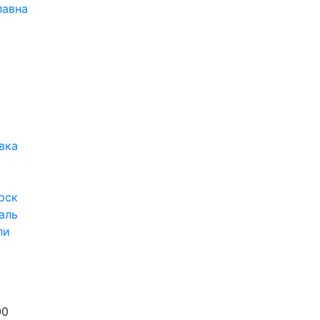
павна
вка
рск
аль
ли
00