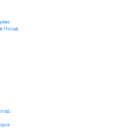
уево
й Посад
осад
орск