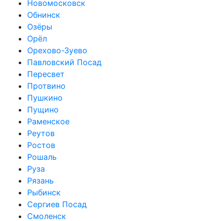
Новомосковск
Обнинск
Озёры
Орёл
Орехово-Зуево
Павловский Посад
Пересвет
Протвино
Пушкино
Пущино
Раменское
Реутов
Ростов
Рошаль
Руза
Рязань
Рыбинск
Сергиев Посад
Смоленск