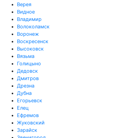
Верея
Видное
Владимир
Волоколамск
Воронеж
Воскресенск
Высоковск
Вязьма
Голицыно
Дедовск
Дмитров
Дрезна
Дубна
Егорьевск
Елец
Ефремов
Жуковский
Зарайск
Звенигород