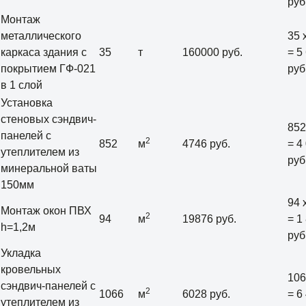
руб
Монтаж
металлического
35 
каркаса здания с
35
т
160000 руб.
= 5
покрытием ГФ-021
руб
в 1 слой
Установка
стеновых сэндвич-
852
панелей с
2
852
м
4746 руб.
= 4
утеплителем из
руб
минеральной ваты
150мм
94 
Монтаж окон ПВХ
2
94
м
19876 руб.
= 1
h=1,2м
руб
Укладка
кровельных
106
сэндвич-панелей с
2
1066
м
6028 руб.
= 6
утеплителем из