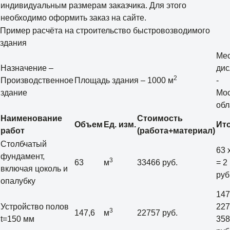
индивидуальным размерам заказчика. Для этого
необходимо оформить заказ на сайте.
Пример расчёта на строительство быстровозводимого
здания
Ме
Назначение –
дис
2
Производственное
Площадь здания – 1000 м
-
здание
Мос
обл
Наименование
Стоимость
Объем
Ед. изм.
Ит
работ
(работа+материал)
Столбчатый
63 
фундамент,
3
63
м
33466 руб.
= 2
включая цоколь и
руб
опалубку
147
Устройство полов
227
3
147,6
м
22757 руб.
t=150 мм
358