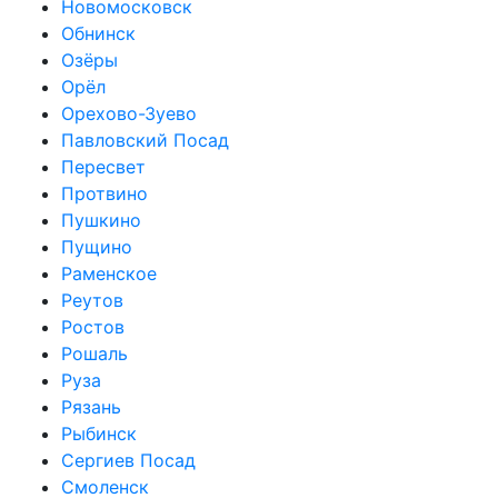
Новомосковск
Обнинск
Озёры
Орёл
Орехово-Зуево
Павловский Посад
Пересвет
Протвино
Пушкино
Пущино
Раменское
Реутов
Ростов
Рошаль
Руза
Рязань
Рыбинск
Сергиев Посад
Смоленск