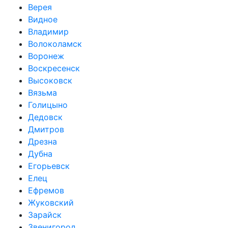
Верея
Видное
Владимир
Волоколамск
Воронеж
Воскресенск
Высоковск
Вязьма
Голицыно
Дедовск
Дмитров
Дрезна
Дубна
Егорьевск
Елец
Ефремов
Жуковский
Зарайск
Звенигород