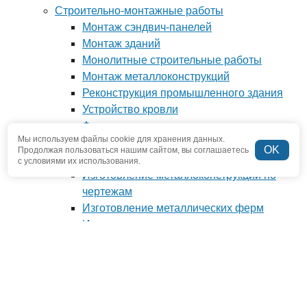
Строительно-монтажные работы
Монтаж сэндвич-панелей
Монтаж зданий
Монолитные строительные работы
Монтаж металлоконструкций
Реконструкция промышленного здания
Устройство кровли
Фундамент под ключ
Мы используем файлы cookie для хранения данных.
Производство металлоконструкций
OK
Продолжая пользоваться нашим сайтом, вы соглашаетесь
Антресоли и мезонины
с условиями их использования.
Изготовление металлоконструкций по
чертежам
Изготовление металлических ферм
Изготовление нестандартных
металлоконструкций
Наши проекты
О компании
Отзывы
Новости