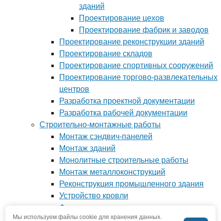
зданий
Проектирование цехов
Проектирование фабрик и заводов
Проектирование реконструкции зданий
Проектирование складов
Проектирование спортивных сооружений
Проектирование торгово-развлекательных
центров
Разработка проектной документации
Разработка рабочей документации
Строительно-монтажные работы
Монтаж сэндвич-панелей
Монтаж зданий
Монолитные строительные работы
Монтаж металлоконструкций
Реконструкция промышленного здания
Устройство кровли
Фундамент под ключ
Мы используем файлы cookie для хранения данных.
Производство металлоконструкций