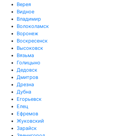
Верея
Видное
Владимир
Волоколамск
Воронеж
Воскресенск
Высоковск
Вязьма
Голицыно
Дедовск
Дмитров
Дрезна
Дубна
Егорьевск
Елец
Ефремов
Жуковский
Зарайск
Звенигород