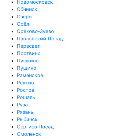
Новомосковск
Обнинск
Озёры
Орёл
Орехово-Зуево
Павловский Посад
Пересвет
Протвино
Пушкино
Пущино
Раменское
Реутов
Ростов
Рошаль
Руза
Рязань
Рыбинск
Сергиев Посад
Смоленск