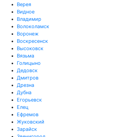
Верея
Видное
Владимир
Волоколамск
Воронеж
Воскресенск
Высоковск
Вязьма
Голицыно
Дедовск
Дмитров
Дрезна
Дубна
Егорьевск
Елец
Ефремов
Жуковский
Зарайск
Звенигород