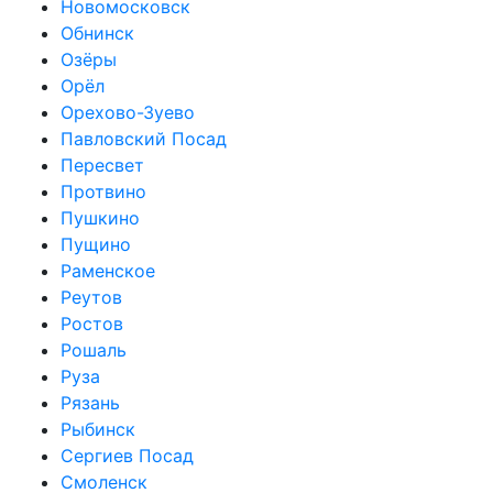
Новомосковск
Обнинск
Озёры
Орёл
Орехово-Зуево
Павловский Посад
Пересвет
Протвино
Пушкино
Пущино
Раменское
Реутов
Ростов
Рошаль
Руза
Рязань
Рыбинск
Сергиев Посад
Смоленск