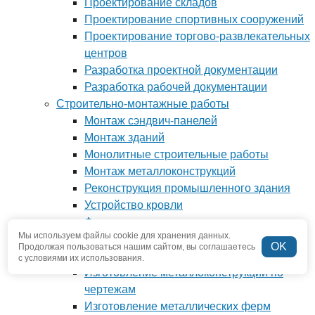
Проектирование складов
Проектирование спортивных сооружений
Проектирование торгово-развлекательных
центров
Разработка проектной документации
Разработка рабочей документации
Строительно-монтажные работы
Монтаж сэндвич-панелей
Монтаж зданий
Монолитные строительные работы
Монтаж металлоконструкций
Реконструкция промышленного здания
Устройство кровли
Фундамент под ключ
Мы используем файлы cookie для хранения данных.
Производство металлоконструкций
OK
Продолжая пользоваться нашим сайтом, вы соглашаетесь
Антресоли и мезонины
с условиями их использования.
Изготовление металлоконструкций по
чертежам
Изготовление металлических ферм