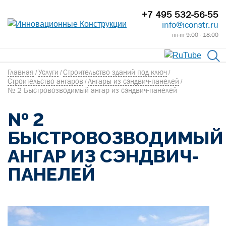
+7 495 532-56-55
info@iconstr.ru
пн-пт 9:00 - 18:00
Главная
Услуги
Строительство зданий под ключ
/
/
/
Строительство ангаров
Ангары из сэндвич-панелей
/
/
№ 2 Быстровозводимый ангар из сэндвич-панелей
№ 2
БЫСТРОВОЗВОДИМЫЙ
АНГАР ИЗ СЭНДВИЧ-
ПАНЕЛЕЙ