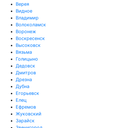
Верея
Видное
Владимир
Волоколамск
Воронеж
Воскресенск
Высоковск
Вязьма
Голицыно
Дедовск
Дмитров
Дрезна
Дубна
Егорьевск
Елец
Ефремов
Жуковский
Зарайск
Звенигород