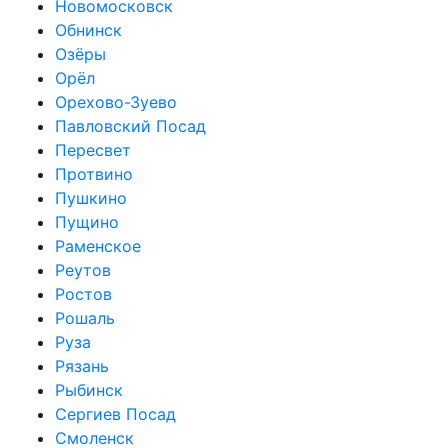
Новомосковск
Обнинск
Озёры
Орёл
Орехово-Зуево
Павловский Посад
Пересвет
Протвино
Пушкино
Пущино
Раменское
Реутов
Ростов
Рошаль
Руза
Рязань
Рыбинск
Сергиев Посад
Смоленск