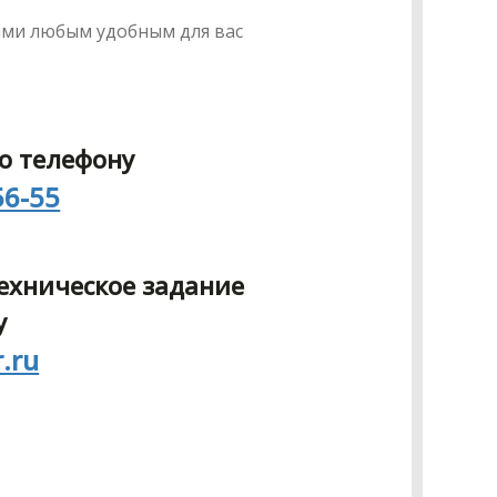
ами любым удобным для вас
о телефону
56-55
ехническое задание
у
r.ru