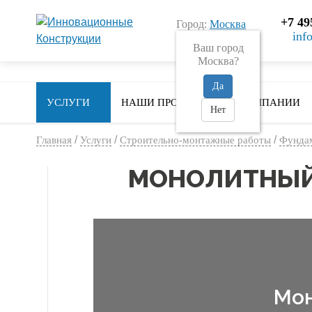
+7 49
Город:
Москва
inf
пн-пт 9:00 - 18:00
Ваш город
Москва?
Да
УСЛУГИ
НАШИ ПРОЕКТЫ
О КОМПАНИИ
Нет
/
/
/
Главная
Услуги
Строительно-монтажные работы
Фундам
МОНОЛИТНЫЙ
Мон