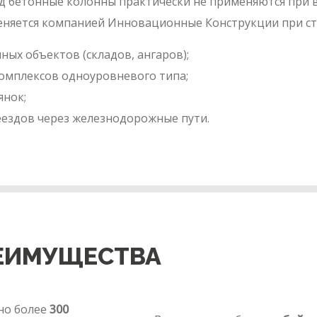
д бетонные колонны практически не применяются при 
няется компанией Инновационные Конструкции при ст
х объектов (складов, ангаров);
омплексов одноуровневого типа;
янок;
еездов через железнодорожные пути.
ЕИМУЩЕСТВА
но более
300