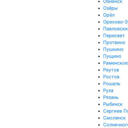
Обнинск
Озёры
Орёл
Орехово-З
Павловски
Пересвет
Протвино
Пушкино
Пущино
Раменское
Реутов
Ростов
Рошаль
Руза
Рязань
Рыбинск
Сергиев П
Смоленск
Солнечног