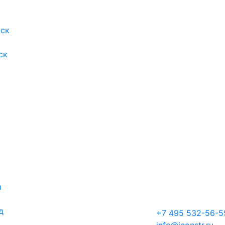
ск
ск
й
д
+7 495 532-56-5