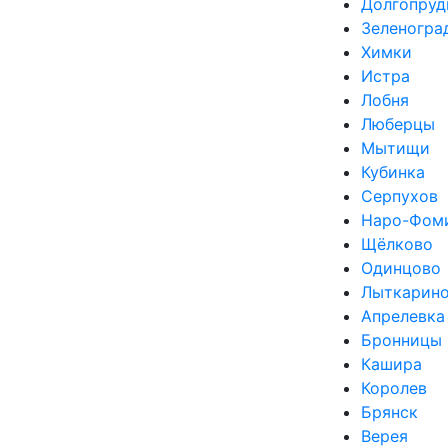
Долгопруд
Зеленогра
Химки
Истра
Лобня
Люберцы
Мытищи
Кубинка
Серпухов
Наро-Фом
Щёлково
Одинцово
Лыткарин
Апрелевка
Бронницы
Кашира
Королев
Брянск
Верея