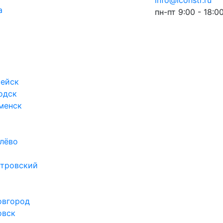
info@iconstr.ru
а
пн-пт 9:00 - 18:0
ейск
одск
менск
лёво
тровский
овгород
овск