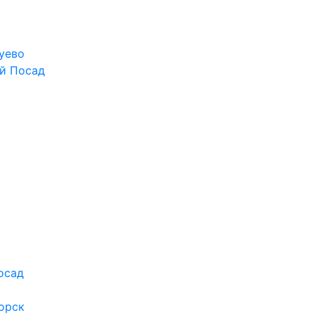
уево
й Посад
осад
орск