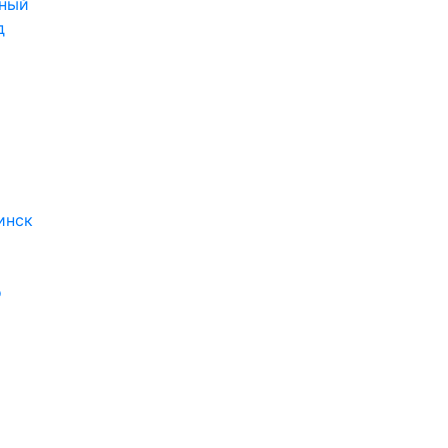
ный
д
инск
о