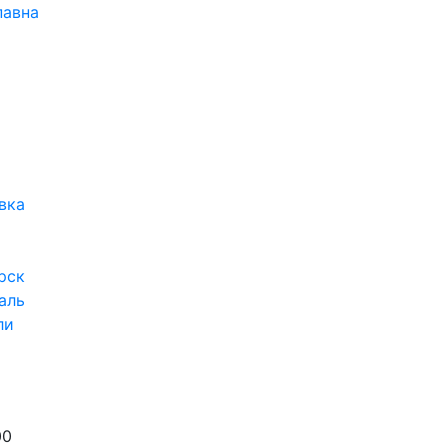
павна
вка
рск
аль
ли
00