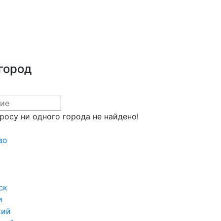
город
росу ни одного города не найдено!
во
ск
и
кий