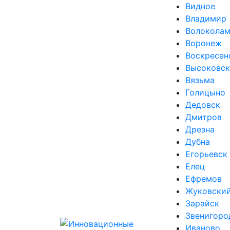
Видное
Владимир
Волоколам
Воронеж
Воскресен
Высоковск
Вязьма
Голицыно
Дедовск
Дмитров
Дрезна
Дубна
Егорьевск
Елец
Ефремов
Жуковски
Зарайск
Звенигоро
Иваново