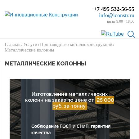
+7 495 532-56-55
info@iconstr.ru
пн-пт 9:00 - 18:00
Главная
Услуги
Производство металлоконструкций
/
/
/
Металлические колонны
МЕТАЛЛИЧЕСКИЕ КОЛОННЫ
Изготовление металлических
колонн на заказ по цене от
25 000
руб. за тонну
Соблюдение ГОСТ и СНиП, гарантия
качества