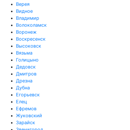
Верея
Видное
Владимир
Волоколамск
Воронеж
Воскресенск
Высоковск
Вязьма
Голицыно
Дедовск
Дмитров
Дрезна
Дубна
Егорьевск
Елец
Ефремов
Жуковский
Зарайск
Звенигород