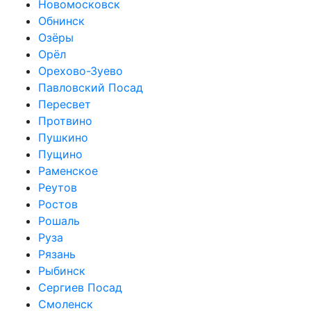
Новомосковск
Обнинск
Озёры
Орёл
Орехово-Зуево
Павловский Посад
Пересвет
Протвино
Пушкино
Пущино
Раменское
Реутов
Ростов
Рошаль
Руза
Рязань
Рыбинск
Сергиев Посад
Смоленск