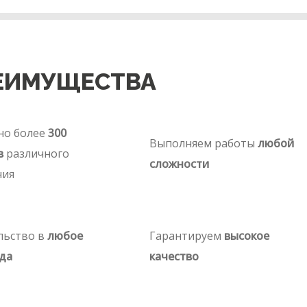
ЕИМУЩЕСТВА
но более
300
Выполняем работы
любой
в
различного
сложности
ния
льство в
любое
Гарантируем
высокое
да
качество