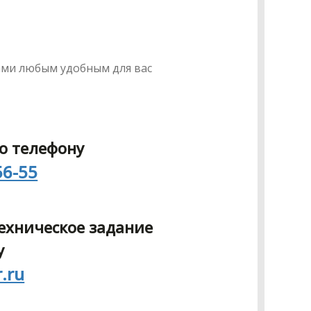
ами любым удобным для вас
о телефону
56-55
ехническое задание
у
r.ru