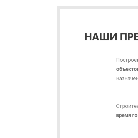
НАШИ ПР
Построе
объекто
назначе
Строите
время го