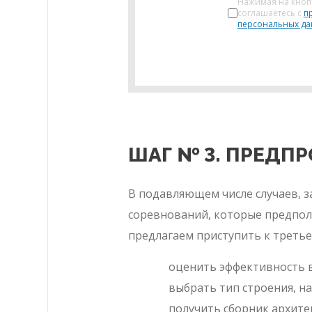
Нажимая на кноп
соглашаетесь с
п
персональных д
ШАГ № 3. ПРЕДП
В подавляющем числе случаев, 
соревнований, которые предпол
предлагаем приступить к третьем
оценить эффективность в
выбрать тип строения, 
получить сборник архит