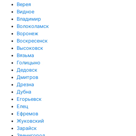
Верея
Видное
Владимир
Волоколамск
Воронеж
Воскресенск
Высоковск
Вязьма
Голицыно
Дедовск
Дмитров
Дрезна
Дубна
Егорьевск
Елец
Ефремов
Жуковский
Зарайск
Звенигород