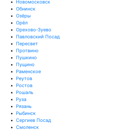
Новомосковск
Обнинск
Озёры
Орёл
Орехово-Зуево
Павловский Посад
Пересвет
Протвино
Пушкино
Пущино
Раменское
Реутов
Ростов
Рошаль
Руза
Рязань
Рыбинск
Сергиев Посад
Смоленск