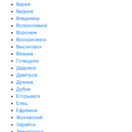
Верея
Видное
Владимир
Волоколамск
Воронеж
Воскресенск
Высоковск
Вязьма
Голицыно
Дедовск
Дмитров
Дрезна
Дубна
Егорьевск
Елец
Ефремов
Жуковский
Зарайск
Звенигород