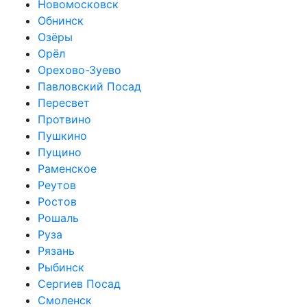
Новомосковск
Обнинск
Озёры
Орёл
Орехово-Зуево
Павловский Посад
Пересвет
Протвино
Пушкино
Пущино
Раменское
Реутов
Ростов
Рошаль
Руза
Рязань
Рыбинск
Сергиев Посад
Смоленск