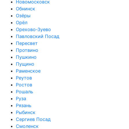
Новомосковск
Обнинск
Озёры
Орёл
Орехово-Зуево
Павловский Посад
Пересвет
Протвино
Пушкино
Пущино
Раменское
Реутов
Ростов
Рошаль
Руза
Рязань
Рыбинск
Сергиев Посад
Смоленск