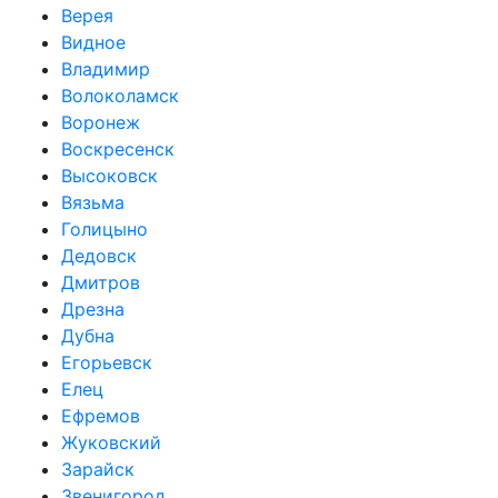
Верея
Видное
Владимир
Волоколамск
Воронеж
Воскресенск
Высоковск
Вязьма
Голицыно
Дедовск
Дмитров
Дрезна
Дубна
Егорьевск
Елец
Ефремов
Жуковский
Зарайск
Звенигород