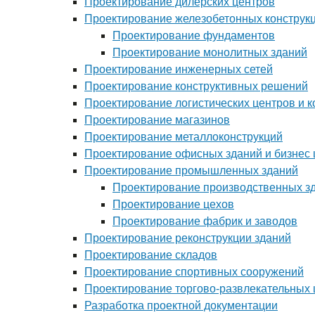
Проектирование дилерских центров
Проектирование железобетонных конструк
Проектирование фундаментов
Проектирование монолитных зданий
Проектирование инженерных сетей
Проектирование конструктивных решений
Проектирование логистических центров и 
Проектирование магазинов
Проектирование металлоконструкций
Проектирование офисных зданий и бизнес 
Проектирование промышленных зданий
Проектирование производственных з
Проектирование цехов
Проектирование фабрик и заводов
Проектирование реконструкции зданий
Проектирование складов
Проектирование спортивных сооружений
Проектирование торгово-развлекательных 
Разработка проектной документации