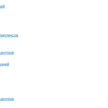
ций
комплексов
центров
даний
центров