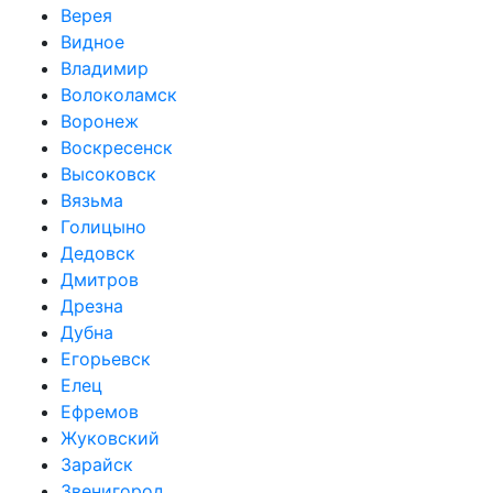
Верея
Видное
Владимир
Волоколамск
Воронеж
Воскресенск
Высоковск
Вязьма
Голицыно
Дедовск
Дмитров
Дрезна
Дубна
Егорьевск
Елец
Ефремов
Жуковский
Зарайск
Звенигород