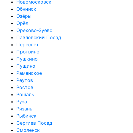
Новомосковск
Обнинск
Озёры
Орёл
Орехово-Зуево
Павловский Посад
Пересвет
Протвино
Пушкино
Пущино
Раменское
Реутов
Ростов
Рошаль
Руза
Рязань
Рыбинск
Сергиев Посад
Смоленск