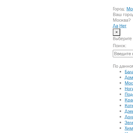
Город:
Мо
Ваш горо
Москва?
Да
Нет
×
Выберите 
УСЛУГИ
НАШИ ПРОЕКТЫ
О КОМПАНИИ
К
Поиск:
Главная
/
Наши проекты
/
Ангар из металлоконструкций
По данном
Бал
КАРКАСНЫЙ АНГА
Дом
Мос
Ног
Под
Кра
Кот
Дзе
Дол
Зел
Хим