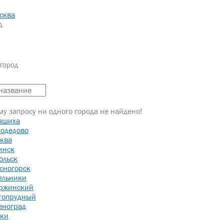
сква
д
город
ОНТАКТЫ
у запросу ни одного города не найдено!
ашиха
Р
одедово
ква
инск
ольск
сногорск
ельники
ржинский
гопрудный
еноград
ки