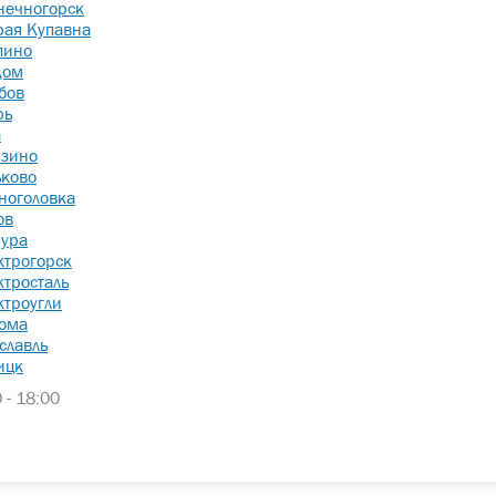
нечногорск
рая Купавна
пино
дом
бов
рь
а
зино
ьково
ноголовка
ов
ура
ктрогорск
ктросталь
ктроугли
ома
славль
ицк
 - 18:00