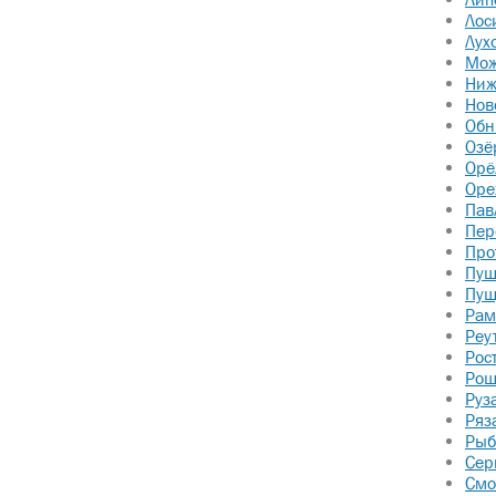
Лос
Лух
Мож
Ниж
Нов
Обн
Озё
Орё
Оре
Пав
Пер
Про
Пуш
НАШИ ПРОЕКТЫ
УСЛУГИ
Пущ
НАША КОМАНДА
ОТЗЫВЫ
Рам
О КОМПАНИИ
НОВОСТИ
Реу
Рос
ПОЛЕЗНАЯ
КОНТАКТЫ
Рош
ИНФОРМАЦИЯ
КАРТА САЙТ
Руз
Ряз
Рыб
Сер
Главная
Смо