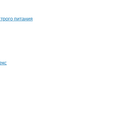
строго питания
екс