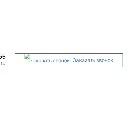
 заказчика, расположенных через дорогу.
55
Заказать звонок
.ru
есплатно.
ОТПРАВИТЬ ЗАЯВКУ