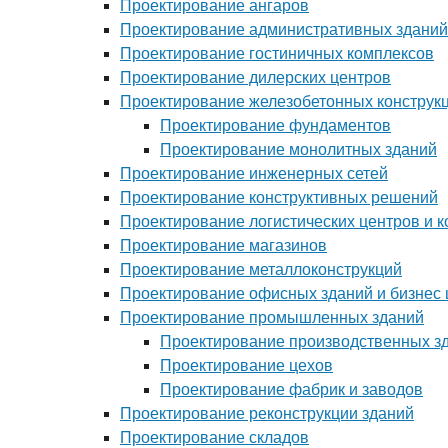
Проектирование ангаров
Проектирование административных зданий
Проектирование гостиничных комплексов
Проектирование дилерских центров
Проектирование железобетонных конструк
Проектирование фундаментов
Проектирование монолитных зданий
Проектирование инженерных сетей
Проектирование конструктивных решений
Проектирование логистических центров и 
Проектирование магазинов
Проектирование металлоконструкций
Проектирование офисных зданий и бизнес 
Проектирование промышленных зданий
Проектирование производственных з
Проектирование цехов
Проектирование фабрик и заводов
Проектирование реконструкции зданий
Проектирование складов