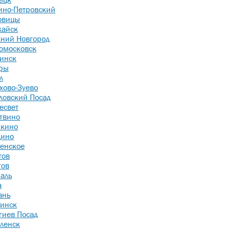
ино-Петровский
овицы
айск
ний Новгород
омосковск
инск
ры
л
хово-Зуево
ловский Посад
есвет
твино
кино
Заказать зв
ино
енское
тов
+7 495 532-56-55
тов
info@iconstr.ru
аль
А
а
Москва, 6-й Новоподмосковный переуло
ань
инск
гиев Посад
ленск