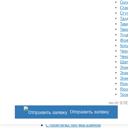
Услуги
Сол
Ста
Услуги технического заказчика
Сту
Выполнение предпроектных работ
Тал
Ввод зданий в эксплуатацию
Там
Проектно-изыскательские работы
Тве
Тул
Разработка АГО
Фря
Разработка АГР
Хот
Строительный девелопмент
Чер
Чех
Разрешение на строительство
Шат
Разрешение на реконструкцию
Эле
Строительство зданий под ключ
Эле
Услуги генерального подрядчика
Эле
Яхр
Строительство light industrial
Яро
Строительство ЦОД
Тро
Коммерческие здания
пн-пт 9:00
Автосалоны
Автосервисы
Отправить заявку
Гостиницы
Строительство магазинов