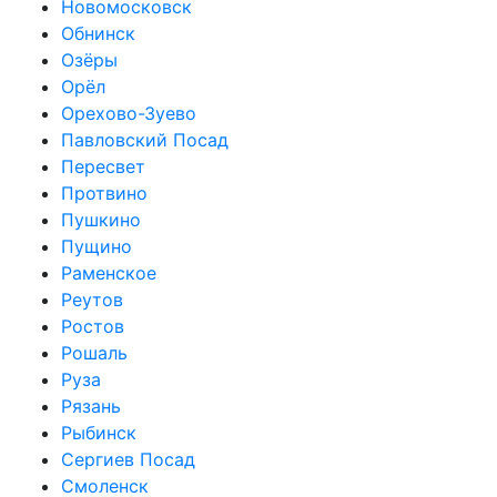
Новомосковск
Обнинск
Озёры
Орёл
Орехово-Зуево
Павловский Посад
Пересвет
Протвино
Пушкино
Пущино
Раменское
Реутов
Ростов
Рошаль
Руза
Рязань
Рыбинск
Сергиев Посад
Смоленск