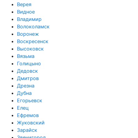
Верея
Видное
Владимир
Волоколамск
Воронеж
Воскресенск
Высоковск
Вязьма
Голицыно
Дедовск
Дмитров
Дрезна
Дубна
Егорьевск
Елец
Ефремов
Жуковский
Зарайск
Звенигород