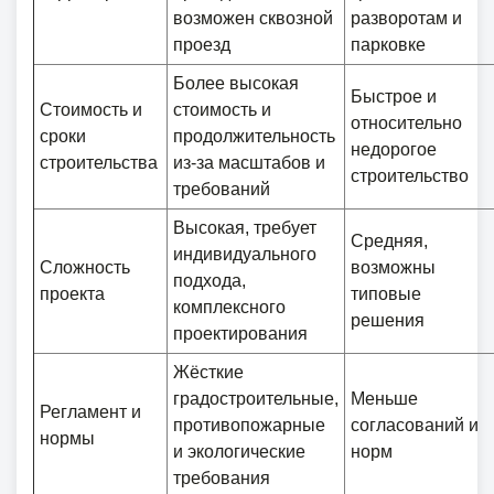
возможен сквозной
разворотам и
проезд
парковке
Более высокая
Быстрое и
Стоимость и
стоимость и
относительно
сроки
продолжительность
недорогое
строительства
из-за масштабов и
строительство
требований
Высокая, требует
Средняя,
индивидуального
Сложность
возможны
подхода,
проекта
типовые
комплексного
решения
проектирования
Жёсткие
градостроительные,
Меньше
Регламент и
противопожарные
согласований и
нормы
и экологические
норм
требования