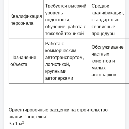
Требуется высокий
Средняя
уровень
квалификация,
Квалификация
подготовки,
стандартные
персонала
обучение, работа с
сервисные
тяжёлой техникой
процедуры
Работа с
Обслуживание
коммерческим
частных
Назначение
автотранспортом,
клиентов и
объекта
логистикой,
малых
крупными
автопарков
автопарками
Ориентировочные расценки на строительство
здания "под ключ":
2
За 1 м