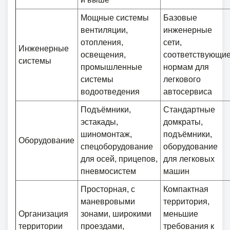
Мощные системы
Базовые
вентиляции,
инженерные
отопления,
сети,
Инженерные
освещения,
соответствующи
системы
промышленные
нормам для
системы
легкового
водоотведения
автосервиса
Подъёмники,
Стандартные
эстакады,
домкраты,
шиномонтаж,
подъёмники,
Оборудование
спецоборудование
оборудование
для осей, прицепов,
для легковых
пневмосистем
машин
Просторная, с
Компактная
маневровыми
территория,
Организация
зонами, широкими
меньшие
территории
проездами,
требования к