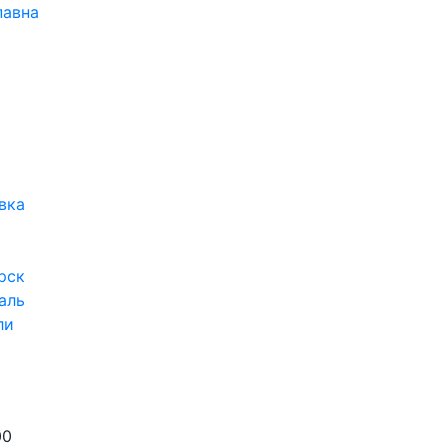
павна
вка
рск
аль
ли
00