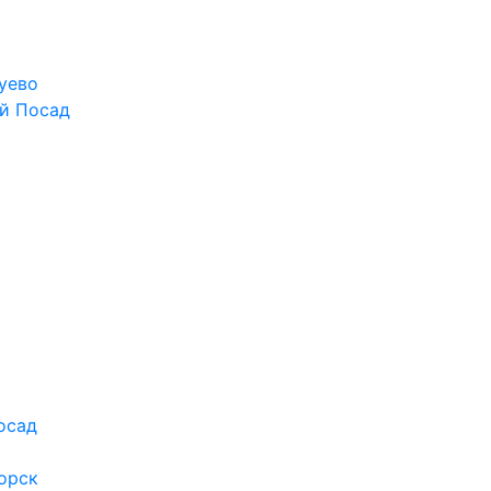
уево
й Посад
осад
орск