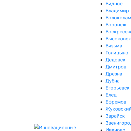
Видное
Владимир
Волоколам
Воронеж
Воскресен
Высоковск
Вязьма
Голицыно
Дедовск
Дмитров
Дрезна
Дубна
Егорьевск
Елец
Ефремов
Жуковски
Зарайск
Звенигоро
Иваново