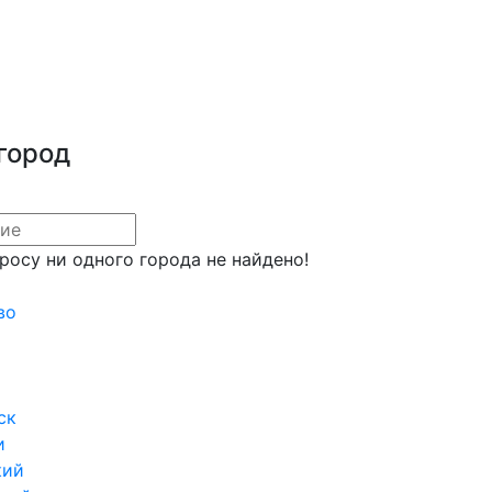
город
росу ни одного города не найдено!
во
ск
и
кий